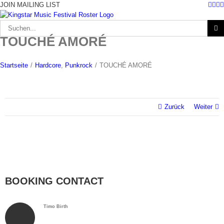
Fac
Twi
I
Zum
JOIN MAILING LIST
Inhalt
springen
Suche
nach:
TOUCHÉ AMORÉ
Startseite
/
Hardcore
,
Punkrock
/
TOUCHÉ AMORÉ
Zurück
Weiter
BOOKING CONTACT
Timo Birth