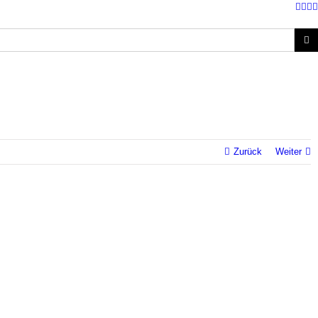
Fac
Twi
I
Zurück
Weiter