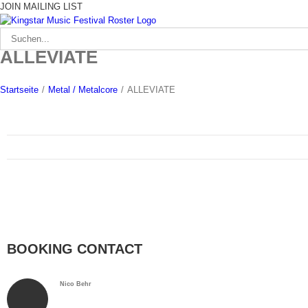
Zum
JOIN MAILING LIST
Inhalt
springen
Suche
nach:
ALLEVIATE
Startseite
/
Metal / Metalcore
/
ALLEVIATE
BOOKING CONTACT
Nico Behr